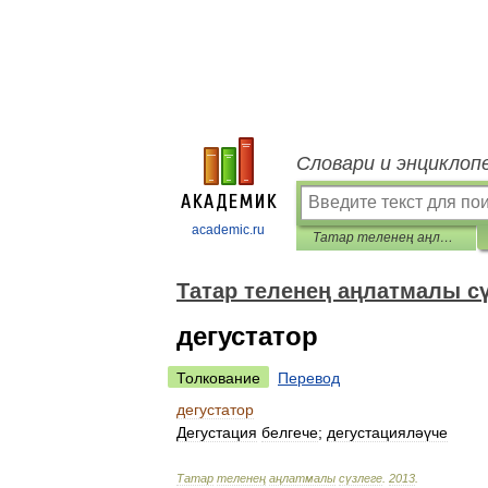
Словари и энциклоп
academic.ru
Татар теленең аңлатмалы сүзлеге
Татар теленең аңлатмалы с
дегустатор
Толкование
Перевод
дегустатор
Дегустация
белгече
;
дегустацияләүче
Татар
теленең
аңлатмалы
сүзлеге
.
2013
.