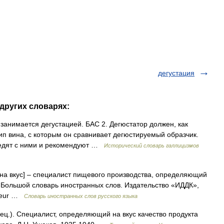
дегустация
 других словарях:
о занимается дегустацией. БАС 2. Дегюстатор должен, как
тип вина, с которым он сравнивает дегюстируемый образчик.
 едят с ними и рекомендуют …
Исторический словарь галлицизмов
 на вкус] – специалист пищевого производства, определяющий
р.) Большой словарь иностранных слов. Издательство «ИДДК»,
ateur …
Словарь иностранных слов русского языка
спец.). Специалист, определяющий на вкус качество продукта