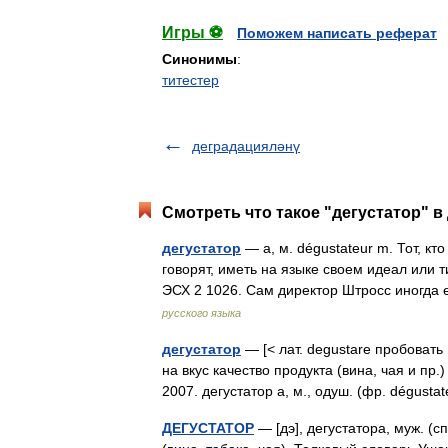
Игры ⚽
Поможем написать реферат
Синонимы
:
титестер
деградацияләнү
Смотреть что такое "дегустатор" в
дегустатор
— а, м. dégustateur m. Тот, кт
говорят, иметь на языке своем идеал или 
ЭСХ 2 1026. Сам директор Штросс иногда
русского языка
дегустатор
— [< лат. degustare пробовать
на вкус качество продукта (вина, чая и п
2007. дегустатор а, м., одуш. (фр. dégust
ДЕГУСТАТОР
— [дэ], дегустатора, муж. (