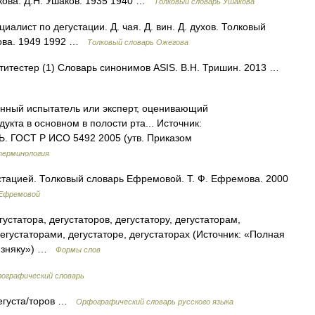
акова. Д.Н. Ушаков. 1935 1940 …
Толковый словарь Ушакова
алист по дегустации. Д. чая. Д. вин. Д. духов. Толковый
дова. 1949 1992 …
Толковый словарь Ожегова
 титестер (1) Словарь синонимов ASIS. В.Н. Тришин. 2013 …
ранный испытатель или эксперт, оценивающий
укта в основном в полости рта... Источник:
ГОСТ Р ИСО 5492 2005 (утв. Приказом
терминология
устацией. Толковый словарь Ефремовой. Т. Ф. Ефремова. 2000
 Ефремовой
устатора, дегустаторов, дегустатору, дегустаторам,
дегустаторами, дегустаторе, дегустаторах (Источник: «Полная
лизняку») …
Формы слов
фографический словарь
 дегуста/торов …
Орфографический словарь русского языка