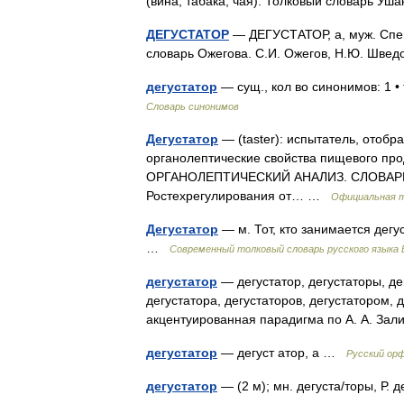
(вина, табака, чая). Толковый словарь Уш
ДЕГУСТАТОР
— ДЕГУСТАТОР, а, муж. Специ
словарь Ожегова. С.И. Ожегов, Н.Ю. Шве
дегустатор
— сущ., кол во синонимов: 1 •
Словарь синонимов
Дегустатор
— (taster): испытатель, отоб
органолептические свойства пищевого прод
ОРГАНОЛЕПТИЧЕСКИЙ АНАЛИЗ. СЛОВАРЬ. 
Ростехрегулирования от… …
Официальная 
Дегустатор
— м. Тот, кто занимается дег
…
Современный толковый словарь русского языка
дегустатор
— дегустатор, дегустаторы, дег
дегустатора, дегустаторов, дегустатором, 
акцентуированная парадигма по А. А. За
дегустатор
— дегуст атор, а …
Русский ор
дегустатор
— (2 м); мн. дегуста/торы, Р.