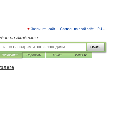
Запомнить сайт
Словарь на свой сайт
RU
едии на Академике
Найти!
Толкования
Переводы
Книги
Игры ⚽
үзлеге