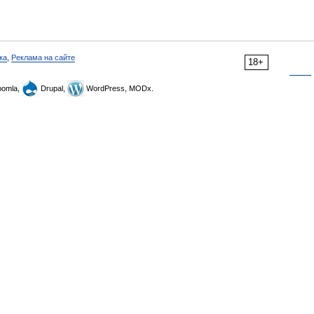
ка
,
Реклама на сайте
18+
omla,
Drupal,
WordPress, MODx.